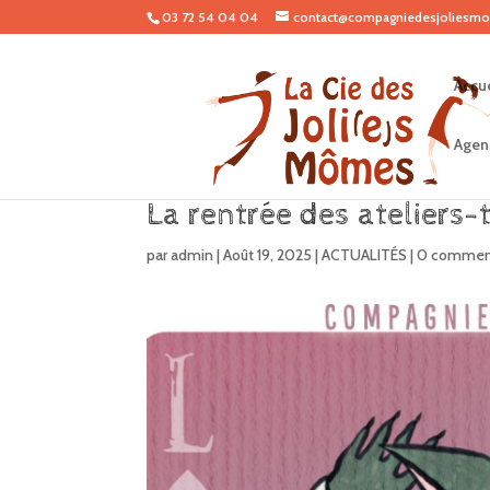
03 72 54 04 04
contact@compagniedesjoliesmo
Accue
Agen
La rentrée des ateliers
par
admin
|
Août 19, 2025
|
ACTUALITÉS
|
0 comment