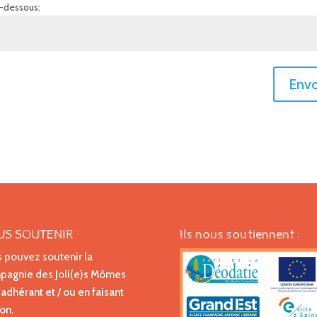
i-dessous:
Envo
US SOUTENIR
Ils nous soutiennent :
 pouvez soutenir la
agnie des Joli(e)s Mômes
 adhérant et / ou en faisant
on.