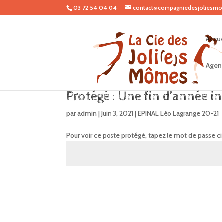
03 72 54 04 04
contact@compagniedesjoliesmo
Accue
Agen
Protégé : Une fin d’année in
par
admin
|
Juin 3, 2021
|
EPINAL Léo Lagrange 20-21
Pour voir ce poste protégé, tapez le mot de passe c