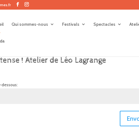
mes.fr
il
Qui sommes-nous
Festivals
Spectacles
Atel
da
tense ! Atelier de Léo Lagrange
i-dessous:
Envo