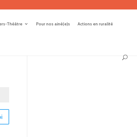
iers-Théâtre
Pour nos ainé(e)s
Actions en ruralité
i