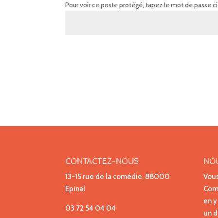
Pour voir ce poste protégé, tapez le mot de passe c
CONTACTEZ-NOUS
NO
13-15 rue de la comédie, 88000
Vous
Epinal
Comp
en y
03 72 54 04 04
un d