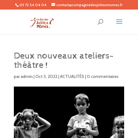
03 72 54 04 04
contact@compagniedesjoliesmomes.fr
Deux nouveaux ateliers-
théâtre !
par
admin
|
Oct 5, 2022
|
ACTUALITÉS
|
0 commentaires