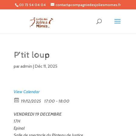
03 72 54 04 04
contact@compagniedesjoliesmomes.fr
P’tit loup
par
admin
|
Déc 11, 2025
View Calendar
19/12/2025
17:00 - 18:00
VENDREDI 19 DECEMBRE
17H
Epinal
Salle de spectacle du Plateau de Justice