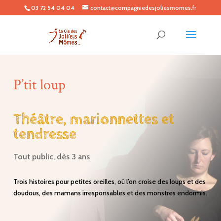
03 72 54 04 04
contact@compagniedesjoliesmomes.fr
P’tit loup
Théâtre, marionnettes et
tendresse
Tout public, dès 3 ans
Trois histoires pour petites oreilles, où l’on croise des loups et des
doudous, des mamans irresponsables et des monstres endormis.