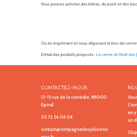
Vous pouvez acheter des bières, du poiré et des biscu
Ou en imprimant et nous déposant le bon de com
Détail des produits proposés :
La vente de Noël des
CONTACTEZ-NOUS
NO
13-15 rue de la comédie, 88000
Vous
Epinal
Comp
en y
03 72 54 04 04
un d
contact@compagniedesjoliesmo
Cliq
mes.fr