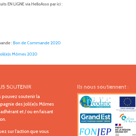
its EN LIGNE via HelloAsso par ici :
mande :
Bon de Commande 2020
 Joli(e)s Mômes 2020
US SOUTENIR
Ils nous soutiennent :
 pouvez soutenir la
agnie des Joli(e)s Mômes
 adhérant et / ou en faisant
on.
uez sur l’action que vous