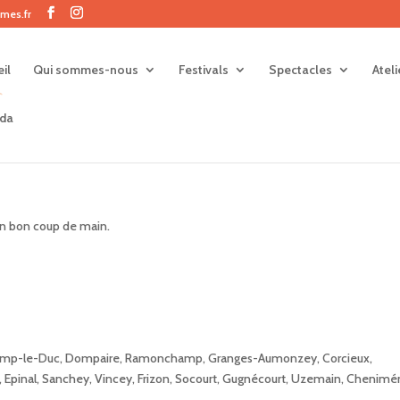
mes.fr
il
Qui sommes-nous
Festivals
Spectacles
Atel
da
un bon coup de main.
: Champ-le-Duc, Dompaire, Ramonchamp, Granges-Aumonzey, Corcieux,
 Epinal, Sanchey, Vincey, Frizon, Socourt, Gugnécourt, Uzemain, Chenimén