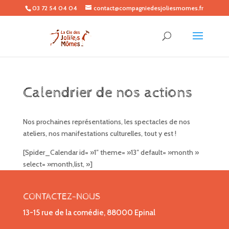
03 72 54 04 04
contact@compagniedesjoliesmomes.fr
Calendrier de nos actions
Nos prochaines représentations, les spectacles de nos
ateliers, nos manifestations culturelles, tout y est !
[Spider_Calendar id= »1″ theme= »13″ default= »month »
select= »month,list, »]
CONTACTEZ-NOUS
13-15 rue de la comédie, 88000 Epinal