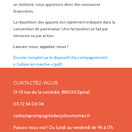
un territoire, nous apportons donc des ressources
financières.
La répartition des apports est clairement indiquée dans la
convention de partenariat. Une facturation se fait par
trimestre ou par action.
Lancez-vous, appelez-nous !
Dossier complet sur le dispositif d’accompagnement
« Culture en marche » (pdf)
CONTACTEZ-NOUS
13-15 rue de la comédie, 88000 Epinal
03 72 54 04 04
contact@compagniedesjoliesmomes.fr
Passez nous voir ! Du lundi au vendredi de 9h à 17h.