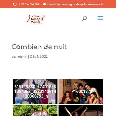
03 72 54 04 04
contact@compagniedesjoliesmomes.fr
Combien de nuit
par
admin
|
Déc 1, 2022
315115850_57401855
1394362_3922140914
P1600177
130368795_n