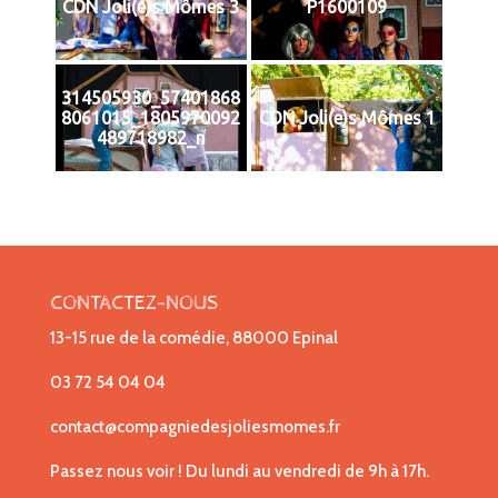
CDN Joli(e)s Mômes 3
P1600109
314505930_57401868
8061015_1805970092
CDN Joli(e)s Mômes 1
489718982_n
CONTACTEZ-NOUS
13-15 rue de la comédie, 88000 Epinal
03 72 54 04 04
contact@compagniedesjoliesmomes.fr
Passez nous voir ! Du lundi au vendredi de 9h à 17h.