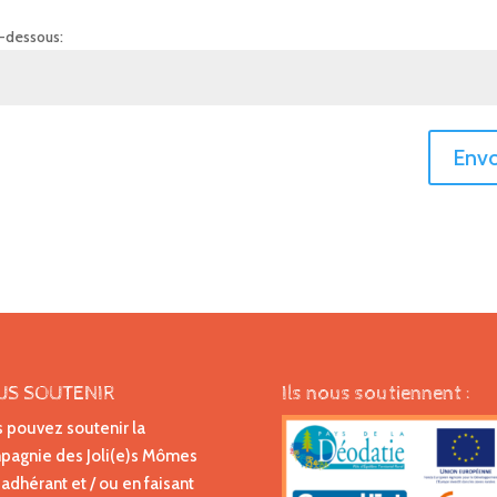
i-dessous:
Envo
US SOUTENIR
Ils nous soutiennent :
 pouvez soutenir la
agnie des Joli(e)s Mômes
 adhérant et / ou en faisant