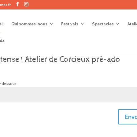
mes.fr
il
Qui sommes-nous
Festivals
Spectacles
Atel
da
ntense ! Atelier de Corcieux pré-ado
i-dessous:
Envo