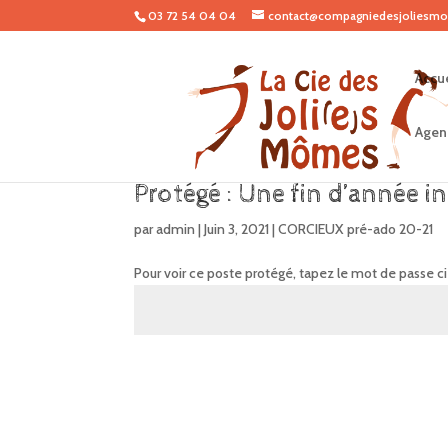
03 72 54 04 04
contact@compagniedesjoliesmo
Accue
Agen
Protégé : Une fin d’année i
par
admin
|
Juin 3, 2021
|
CORCIEUX pré-ado 20-21
Pour voir ce poste protégé, tapez le mot de passe c