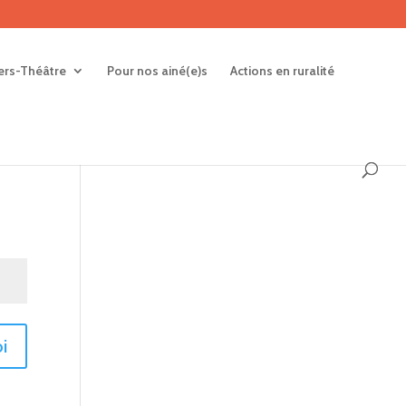
iers-Théâtre
Pour nos ainé(e)s
Actions en ruralité
i